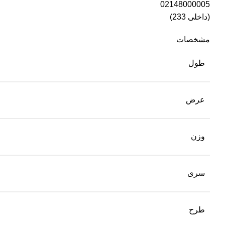
02148000005
(داخلی 233)
مشخصات
طول
عرض
وزن
سری
طرح