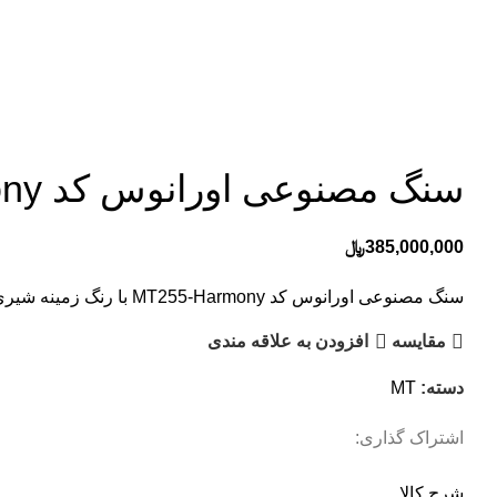
بزرگنمایی تصویر
سنگ مصنوعی اورانوس کد MT255-Harmony
385,000,000
﷼
سنگ مصنوعی اورانوس کد MT255-Harmony با رنگ زمینه شیری-بژ با دانه های ریز و درشت سفید-قهوه ای، در عرض 75 سانتیمتر ، طول 365 سانتیمتر و ضخامت 12 میلیمتر تولید می شود.
مقایسه
افزودن به علاقه مندی
دسته:
MT
اشتراک گذاری:
شرح کالا