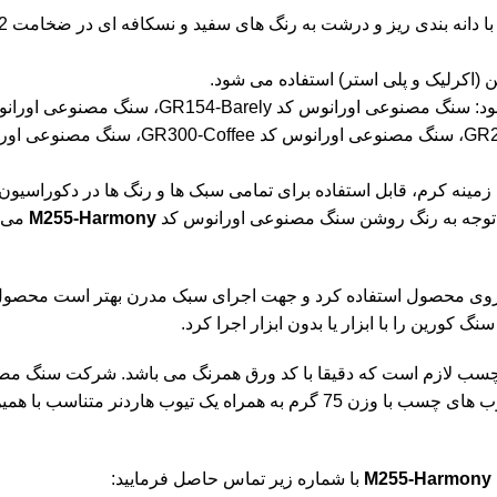
ن (اکرلیک و پلی استر) استفاده می شود.
 شود: سنگ مصنوعی اورانوس کد
GR154-Barely
، سنگ مصنوعی اوران
GR2
، سنگ مصنوعی اورانوس کد
GR300-Coffee
، سنگ مصنوعی اورانوس کد GR304-Moka Granite، 
 زمینه کرم، قابل استفاده برای تمامی سبک ها و رنگ ها در دکوراسیون
. باتوجه به رنگ روشن سنگ مصنوعی اورانوس کد
M255-Harmony
می ت
 روی محصول استفاده کرد و جهت اجرای سبک مدرن بهتر است محصول ر
 کورین را با ابزار یا بدون ابزار اجرا کرد.
سب لازم است که دقیقا با کد ورق همرنگ می باشد. شرکت سنگ مصنوع
رقابتی تولید کرده و در اختیار خریداران عزیز قرار می دهد. این تیوب های چسب با و
M255-Harmony
با شماره زیر تماس حاصل فرمایید: