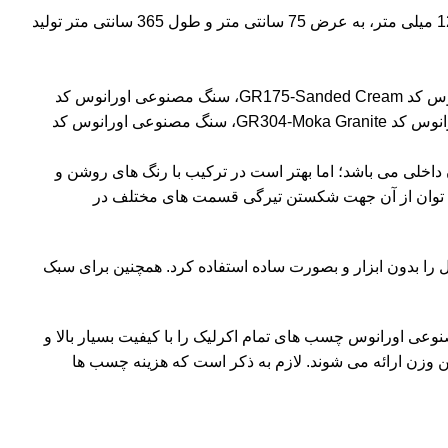
به رنگ کرم روشن با دانه بندی ریز و درشت به رنگ های سفید و نسکافه ای در ضخامت 12 میلی متر، به عرض 75 سانتی متر و طول 365 سانتی متر تولید
وس کد
GR175-Sanded Cream
، سنگ مصنوعی اورانوس کد
سنگ مصنوعی اورانوس کد
 داخلی می باشد؛ اما بهتر است در ترکیب با رنگ های روشن و
وان از آن جهت شکستن تیرگی قسمت های مختلف در
ا بدون ابزار و بصورت ساده استفاده کرد. همچنین برای سبک
ی اورانوس چسب های تمام اکرلیک را با کیفیت بسیار بالا و
زن 75 گرم به همراه یک تیوب هاردنر متناسب با همین وزن ارائه می شوند. لازم به ذکر است که هزینه چسب ها