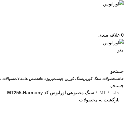
ساعت کاری: شنبه_پنج شنبه: 9 الی 17
شماره تماس: (داخلی 233) 02148000005
0
علاقه مندی
منو
جستجو
خانه
محصولات سنگ کورین
سنگ کورین چیست
پروژه ها
تخصص ها
مقالات
سوالات م
جستجو
خانه
MT
سنگ مصنوعی اورانوس کد MT255-Harmony
بازگشت به محصولات