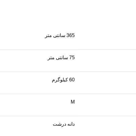
365 سانتی متر
75 سانتی متر
60 کیلوگرم
M
دانه درشت