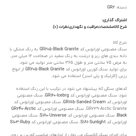
دسته:
GR2
اشتراک گذاری:
شرح کالا
مشخصات
مراقبت و نگهداری
نظرات (0)
شرح کالا
سنگ مصنوعی اورانوس کد
GR205-Black Granite
به رنگ مشکی با
دانه بندی های ریز و درشت به رنگ سفید در ضخامت 12 میلی متر،
به عرض 75 سانتی متر و طول 365 سانتی متر تولید می شود.
برای تولید سنگ کورین اورانوس کد
GR205-Black Granite
از انواع
رزین (اکرلیک و پلی استر) استفاده می شود.
کدهای سنگی که پیشنهاد می شود در ترکیب با این رنگ استفاده
شود: سنگ مصنوعی اورانوس کد
GR160-Icebrg
، سنگ مصنوعی
اورانوس کد
GR175-Sanded Cream
، سنگ مصنوعی اورانوس کد
GR239-Arctic Granite، سنگ مصنوعی اورانوس کد
GR240-Arctic
Black
، سنگ مصنوعی اورانوس کد
S180-Universe
، سنگ مصنوعی
اورانوس کد
S181-Sunlight
، سنگ مصنوعی اورانوس کد
S103-Ruby
برای اجرای سبک کلاسیک می توان از ابزارهای مناسب کورین بر روی