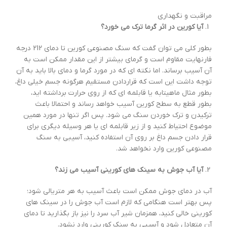
مراقبت و نگهداری
آیا کورین در اثر گرما ترک می خورد؟
بطور کلی می توان گفت که سنگ مصنوعی کورین تا دمای 212 درجه
فارنهایت مقاوم است و گرمای بیشتر از این مقدار ممکن است به
آن آسیب برساند. اما نکته ای که در مورد گرما و دمای بالا باید به آن
توجه داشت این است که قراردادن مستقیم هرگونه جسم خیلی داغ،
بطور مثال ماهیتابه یا قابلمه ای که از روی حرارت برداشته اید،
بطور قطع به سطح کورین آسیب خواهد رساند و احتمالا باعث
ترکیدن و ترک خوردن سنگ می شود. پس اگر تنها در مورد همین
موضوع احتیاط کنید و از زیر قابلمه ای یا هر وسیله دیگری برای
قرار دادن جسم داغ بر روی آن استفاده کنید، آسیبی به سنگ
مصنوعی کورین وارد نخواهد شد.
آیا آب جوش به سینک های کورینی آسیب می زند؟
آب در دمای جوش ممکن است باعث آسیب به هر متریالی شود؛
پس بهتر است هنگامی که لازم است آب جوش را در سینک های
کورینی خالی کنید، همزمان شیر آب سرد را نیز باز بگذارید تا دمای
آن متعادل شود و آسیبی به سنک کورینی وارد نشود.