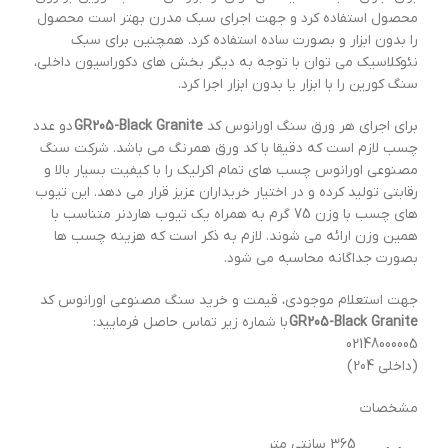
محصول استفاده کرد و جهت اجرای سبک مدرن بهتر است محصول
را بدون ابزار و بصورت ساده استفاده کرد. همچنین برای سبک
نئوکلاسیک می توان با توجه به دیگر بخش های دکوراسیون داخلی،
سنگ کورین را با ابزار یا بدون ابزار اجرا کرد.
برای اجرای هر ورق سنگ اورانوس کد
GR205-Black Granite
دو عدد
چسب لازم است که دقیقا با کد ورق همرنگ می باشد. شرکت سنگ
مصنوعی اورانوس چسب های تمام اکرلیک را با کیفیت بسیار بالا و
رقابتی تولید کرده و در اختیار خریداران عزیز قرار می دهد. این تیوب
های چسب با وزن 75 گرم به همراه یک تیوب هاردنر متناسب با
همین وزن ارائه می شوند. لازم به ذکر است که هزینه چسب ها
بصورت جداگانه محاسبه می شود.
جهت استعلام موجودی، قیمت و خرید سنگ مصنوعی اورانوس کد
GR205-Black Granite
با شماره زیر تماس حاصل فرمایید:
02148000005
(داخلی 204)
مشخصات
365 سانتی متر