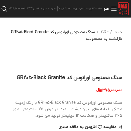
منو
ساعت کاری: شنبه_پنج شنبه: 9 الی 17
شماره تماس: (داخلی 233) 02148000005
خانه
GR2
سنگ مصنوعی اورانوس کد GR205-Black Granite
بازگشت به محصولات
بزرگنمایی تصویر
سنگ مصنوعی اورانوس کد GR205-Black Granite
375,000,000
﷼
سنگ مصنوعی اورانوس کد GR205-Black Granite با رنگ زمینه
مشکی با دانه های ریز و درشت سفید، در عرض 75 سانتیمتر ، طول
365 سانتیمتر و ضخامت 12 میلیمتر تولید می شود.
مقایسه
افزودن به علاقه مندی