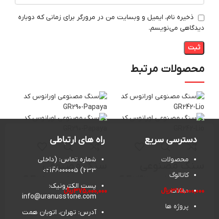
ذخیره نام، ایمیل و وبسایت من در مرورگر برای زمانی که دوباره
دیدگاهی می‌نویسم.
محصولات مرتبط
دسترسی سریع
راه های ارتباطی
محصولات
شماره تماس: (داخلی
سنگ مصنوعی
سنگ مصنوعی
سن
233) 02148000005
کاتالوگ
اورانوس کد GR242-
اورانوس کد GR290-
پست الکترونیک:
مقالات
375,000,000
﷼
375,000,000
﷼
,000
ili
Papaya
Lio
info@uranusstone.com
پروژه ها
آدرس: تهران، اتوبان همت