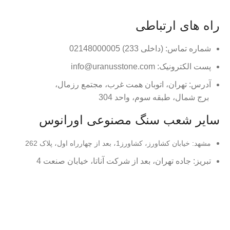
تماس با ما
راه های ارتباطی
شماره تماس: (داخلی 233) 02148000005
پست الکترونیک: info@uranusstone.com
آدرس: تهران، اتوبان همت غرب، مجتمع رزمال،
برج شمال، طبقه سوم، واحد 304
سایر شعب سنگ مصنوعی اورانوس
مشهد: خیابان کشاورز، کشاورز1، بعد از چهارراه اول، پلاک 262
تبریز: جاده تهران، بعد از شرکت آناتا، خیابان صنعت 4
شیراز: بلوار امیرکبیر، نبش بلوار والفجر و بازرگانی هوشیار
اصفهان: شهرک صنعتی دولت آباد، خیابان بهایی 9
تمامی حقوق این سایت متعلق به شرکت سنگ مصنوعی