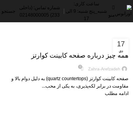
ساعت کاری:
شماره تماس: (داخلی
شنبه_پنج شنبه: 9 الی
جستجو
منو
233) 02148000005
17
17
,
صفحه کابینت
صفحه کابینت کوارتز
دی
همه چیز درباره صفحه کابینت کوارتز
0
Zahra-Arefzadeh
صفحه کابینت کوارتز (quartz countertops) به دلیل دوام بالا و
مقاومت در برابر لکه‌پذیری، به یکی از محب...
ادامه مطلب